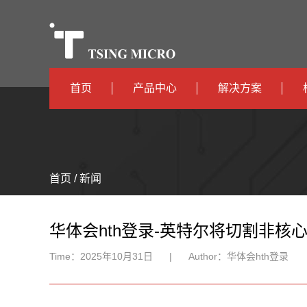
首页
产品中心
解决方案
高算力
智算中心
高能效
TX536
边缘计算
首页 / 新闻
TX5115C
AIOT
TX510
华体会hth登录-英特尔将切割非核
Time：
2025年10月31日
|
Author：
华体会hth登录