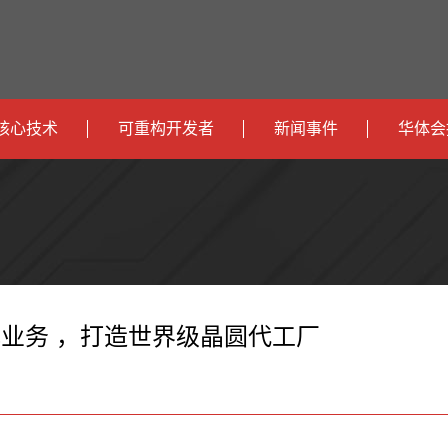
核心技术
可重构开发者
新闻事件
华体会
政
开发者社区
社会
府
运
智
开发者论坛
校园
营
互
能
智
智
下载
商
联
安
慧
机
能
心业务 ，打造世界级晶圆代工厂
网
防
办
器
家
公
人
居