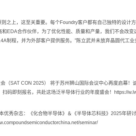
原则之上，这至关重要。每个Foundry客户都有自己独特的设
商和EDA合作伙伴，为了优化性能、质量和产量，我们不会改
ntel 14A制程，并为外部客户提供服务。”陈立武并未放弃晶圆
遇大会（SAT CON 2025） 将于苏州狮山国际会议中心再度
名，共赴这场泛半导体行业的年度盛会！https://w.lwc.cn/
的两本优秀杂志：《化合物半导体》＆《半导体芯科技》2025年
ndsemiconductorchina.net/seminar/