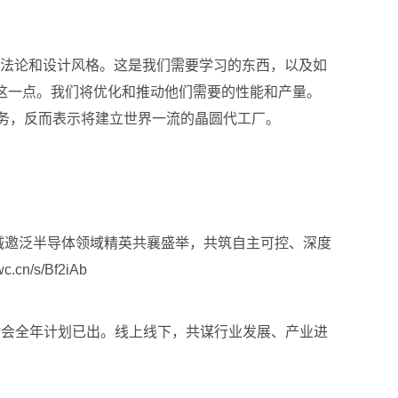
计方法论和设计风格。这是我们需要学习的东西，以及如
变这一点。我们将优化和推动他们需要的性能和产量。
代工业务，反而表示将建立世界一流的晶圆代工厂。
启幕！诚邀泛半导体领域精英共襄盛举，共筑自主可控、深度
s/Bf2iAb
研讨会全年计划已出。线上线下，共谋行业发展、产业进