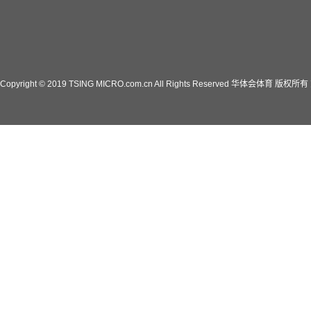
Copyright © 2019 TSING MICRO.com.cn All Rights Reserved 华体会体育 版权所有